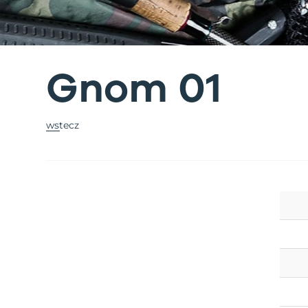
Gnom 01
wstecz