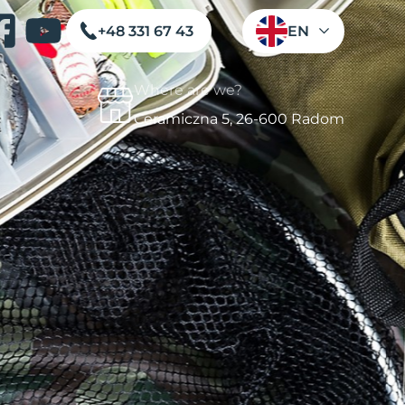
+48 331 67 43
EN
Where are we?
Ceramiczna 5, 26-600 Radom