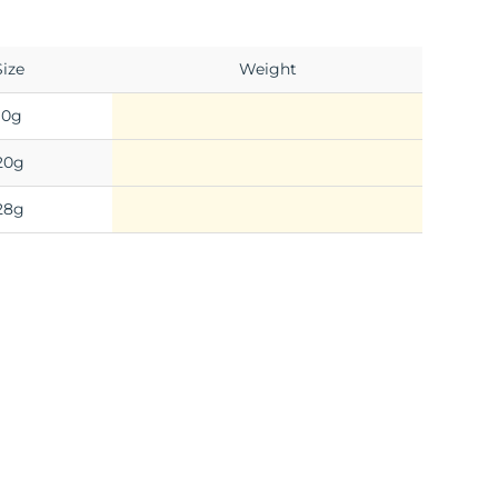
Size
Weight
10g
20g
28g