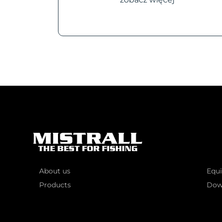
About us
Equ
Products
Dow