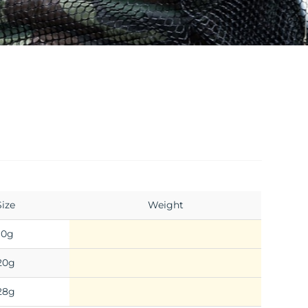
Size
Weight
10g
20g
28g