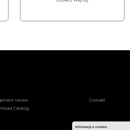
ipment review
Contakt
nload Catalog
Informacja o cookies