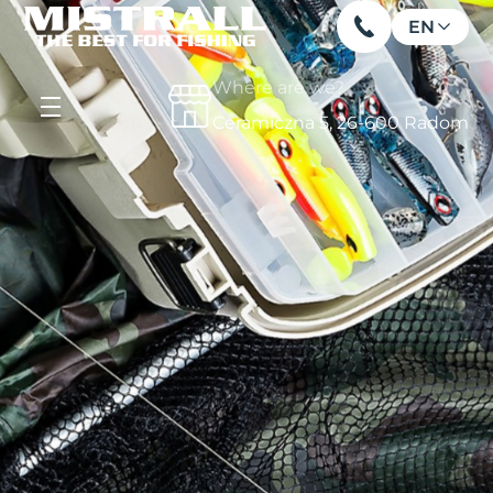
EN
Where are we?
Ceramiczna 5, 26-600 Radom