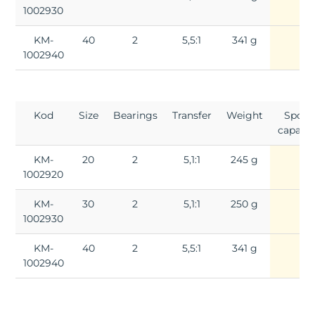
1002930
KM-
40
2
5,5:1
341 g
1002940
Kod
Size
Bearings
Transfer
Weight
Spool
capacit
KM-
20
2
5,1:1
245 g
1002920
KM-
30
2
5,1:1
250 g
1002930
KM-
40
2
5,5:1
341 g
1002940