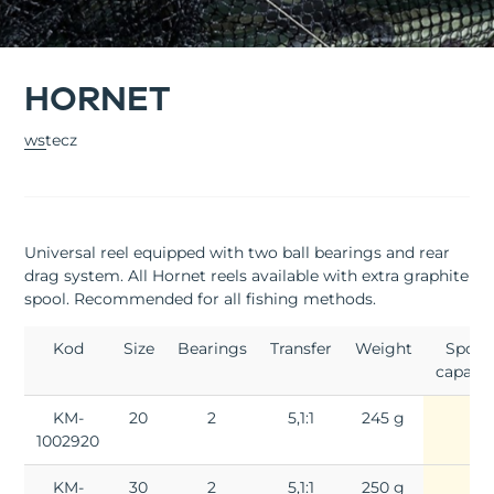
HORNET
wstecz
Universal reel equipped with two ball bearings and rear
drag system.
All Hornet reels available with extra graphite
spool. Recommended for all fishing methods.
Kod
Size
Bearings
Transfer
Weight
Spool
capacit
KM-
20
2
5,1:1
245 g
1002920
KM-
30
2
5,1:1
250 g