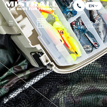
EN
Where are we?
Ceramiczna 5, 26-600 Radom