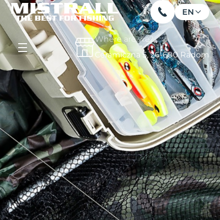
EN
Where are we?
Ceramiczna 5, 26-600 Radom