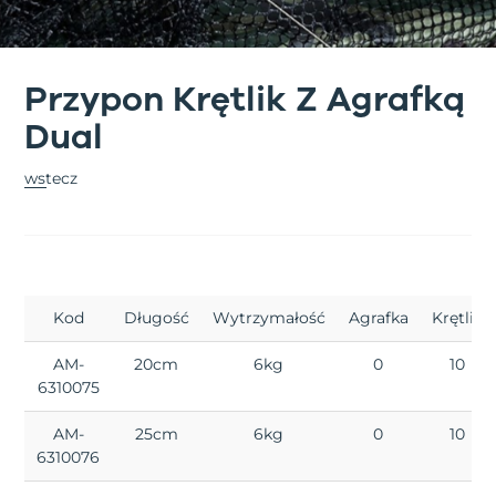
Przypon Krętlik Z Agrafką
Dual
wstecz
Kod
Długość
Wytrzymałość
Agrafka
Krętlik
AM-
20cm
6kg
0
10
6310075
AM-
25cm
6kg
0
10
6310076