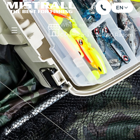
EN
Where are we?
Ceramiczna 5, 26-600 Radom