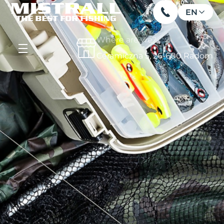
EN
Where are we?
Ceramiczna 5, 26-600 Radom