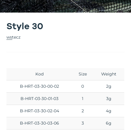
Style 30
wstecz
Kod
Size
Weight
B-HRT-03-30-00-02
0
2g
B-HRT-03-30-01-03
1
3g
B-HRT-03-30-02-04
2
4g
B-HRT-03-30-03-06
3
6g