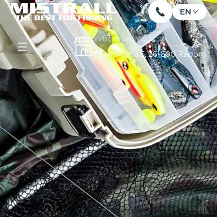
EN
Where are we?
Ceramiczna 5, 26-600 Radom