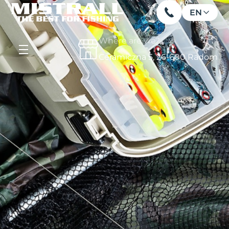
EN
Where are we?
Ceramiczna 5, 26-600 Radom