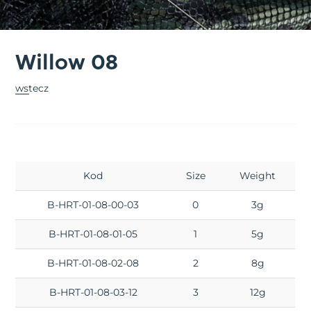
Willow 08
wstecz
Kod
Size
Weight
B-HRT-01-08-00-03
0
3g
B-HRT-01-08-01-05
1
5g
B-HRT-01-08-02-08
2
8g
B-HRT-01-08-03-12
3
12g