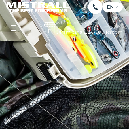
EN
Where are we?
Ceramiczna 5, 26-600 Radom