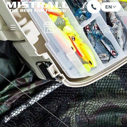
EN
Where are we?
Ceramiczna 5, 26-600 Radom